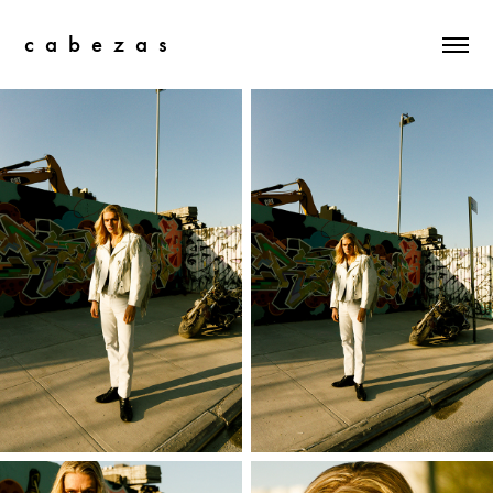
c  a  b  e  z  a  s