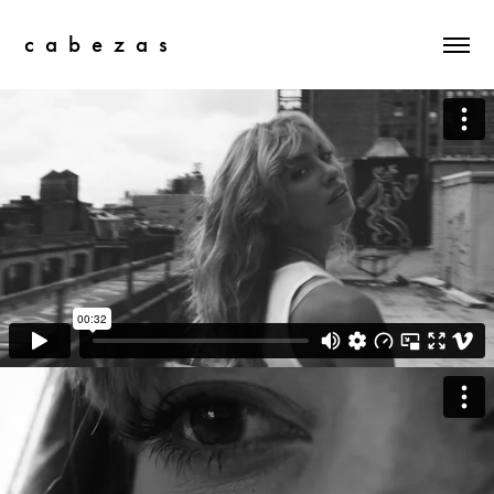
c  a  b  e  z  a  s