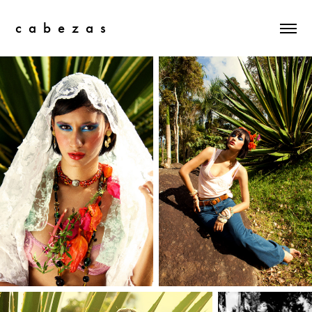
c  a  b  e  z  a  s