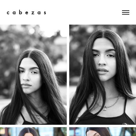
c  a  b  e  z  a  s