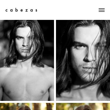
c  a  b  e  z  a  s